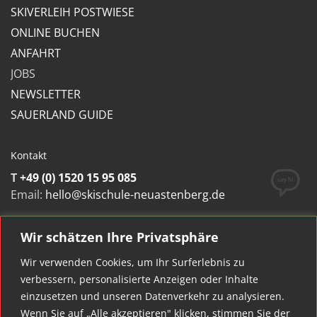
SKIVERLEIH POSTWIESE
ONLINE BUCHEN
ANFAHRT
JOBS
NEWSLETTER
SAUERLAND GUIDE
Kontakt
T
+49 (0) 1520 15 95 085
Email:
hello@skischule-neuastenberg.de
Skischule Neuastenberg
Wir schätzen Ihre Privatsphäre
Flaschen Sport UG (hb) & Co. KG
Neuastenberger Str. 51
Wir verwenden Cookies, um Ihr Surferlebnis zu
59955 Winterberg, Germany
verbessern, personalisierte Anzeigen oder Inhalte
einzusetzen und unseren Datenverkehr zu analysieren.
Google Maps
Wenn Sie auf „Alle akzeptieren" klicken, stimmen Sie der