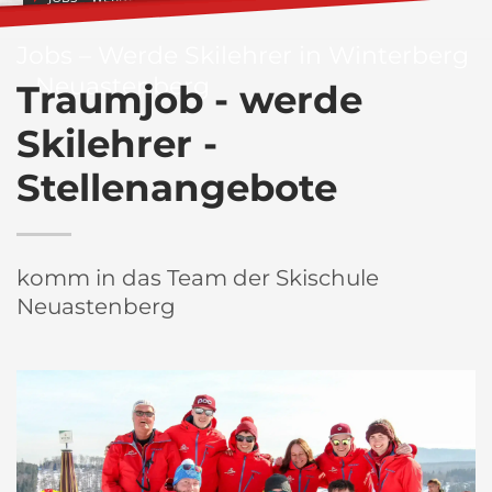
Jobs – Werde Skilehrer in Winterberg
– Neuastenberg
Traumjob - werde
Skilehrer -
Stellenangebote
komm in das Team der Skischule
Neuastenberg